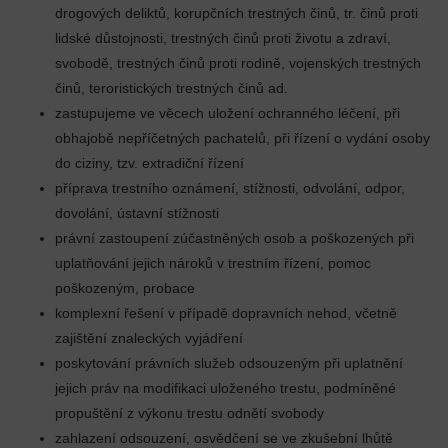
drogových deliktů, korupčních trestných činů, tr. činů proti
lidské důstojnosti, trestných činů proti životu a zdraví,
svobodě, trestných činů proti rodině, vojenských trestných
činů, teroristických trestných činů ad.
zastupujeme ve věcech uložení ochranného léčení, při
obhajobě nepříčetných pachatelů, při řízení o vydání osoby
do ciziny, tzv. extradiční řízení
příprava trestního oznámení, stížnosti, odvolání, odpor,
dovolání, ústavní stížnosti
právní zastoupení zúčastněných osob a poškozených při
uplatňování jejich nároků v trestním řízení, pomoc
poškozeným, probace
komplexní řešení v případě dopravních nehod, včetně
zajištění znaleckých vyjádření
poskytování právních služeb odsouzeným při uplatnění
jejich práv na modifikaci uloženého trestu, podmíněné
propuštění z výkonu trestu odnětí svobody
zahlazení odsouzení, osvědčení se ve zkušební lhůtě