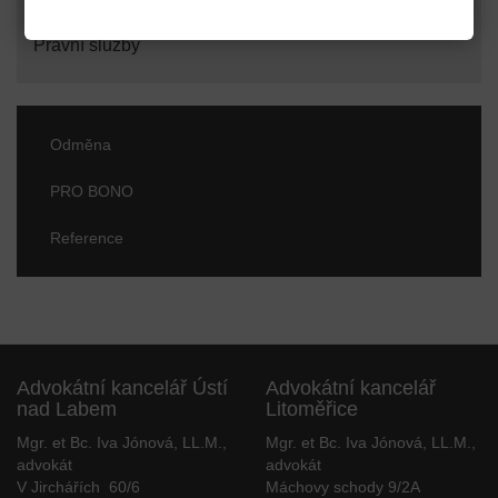
Cenné papíry, směnky
Právní služby
Odměna
PRO BONO
Reference
Advokátní kancelář Ústí
Advokátní kancelář
nad Labem
Litoměřice
Mgr. et Bc. Iva Jónová, LL.M.,
Mgr. et Bc. Iva Jónová, LL.M.,
advokát
advokát
V Jirchářích 60/6
Máchovy schody 9/2A