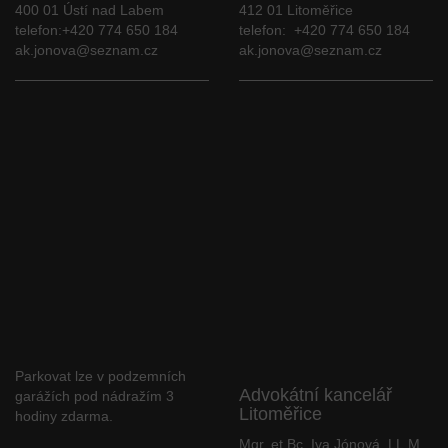
400 01 Ústí nad Labem
412 01 Litoměřice
telefon:+420 774 650 184
telefon: +420 774 650 184
ak.jonova@seznam.cz
ak.jonova@seznam.cz
Parkovat lze v podzemních
Advokátní kancelář
garážích pod nádražím 3
Litoměřice
hodiny zdarma.
Mgr. et Bc. Iva Jónová, LL.M.,