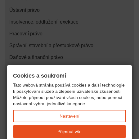
Ústavní právo
Insolvence, oddlužení, exekuce
Pracovní právo
Správní, stavební a přestupkové právo
Daňové a finanční právo
Právo duševního vlastnictví
Cookies a soukromí
Právo veřejných zakázek
Tato webová stránka používá cookies a další technologie
k poskytování služeb a zlepšení uživatelské zkušenosti.
Zdravotnické a farmaceutické právo
Můžete přijmout používání všech cookies, nebo pomocí
nastavení vybrat jednotlivé kategorie.
Lesní, vodní, pozemkové, energetické právo
Náhrady škody, bezdůvodné obohacení
Nastavení
Restituční spory
Přijmout vše