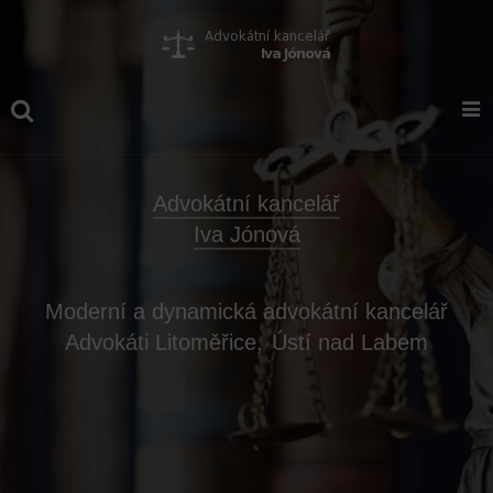
Advokátní kancelář
Iva Jónová
Moderní a dynamická advokátní kancelář
Advokáti Litoměřice,
Ústí nad Labem