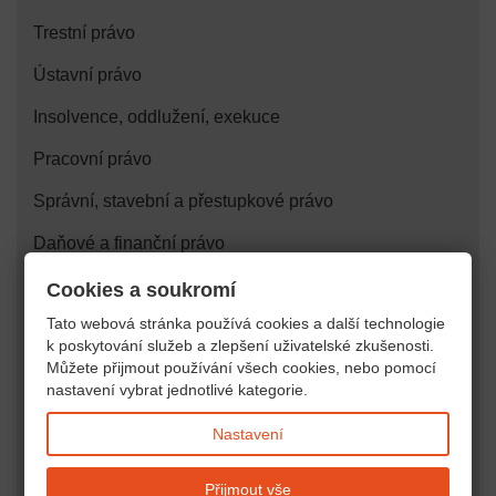
Trestní právo
Ústavní právo
Insolvence, oddlužení, exekuce
Pracovní právo
Správní, stavební a přestupkové právo
Daňové a finanční právo
Právo duševního vlastnictví
Cookies a soukromí
Tato webová stránka používá cookies a další technologie
Právo veřejných zakázek
k poskytování služeb a zlepšení uživatelské zkušenosti.
Můžete přijmout používání všech cookies, nebo pomocí
Zdravotnické a farmaceutické právo
nastavení vybrat jednotlivé kategorie.
Lesní, vodní, pozemkové, energetické právo
Nastavení
Náhrady škody, bezdůvodné obohacení
Přijmout vše
Restituční spory