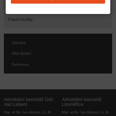
Cenné papíry, směnky
Právní služby
Odměna
PRO BONO
Reference
Advokátní kancelář Ústí
Advokátní kancelář
nad Labem
Litoměřice
Mgr. et Bc. Iva Jónová, LL.M.,
Mgr. et Bc. Iva Jónová, LL.M.,