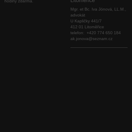
Litoměřice
hodiny zdarma.
Mgr. et Bc. Iva Jónová, LL.M.,
advokát
U Kapličky 441/7
412 01 Litoměřice
telefon: +420 774 650 184
ak.jonova@seznam.cz