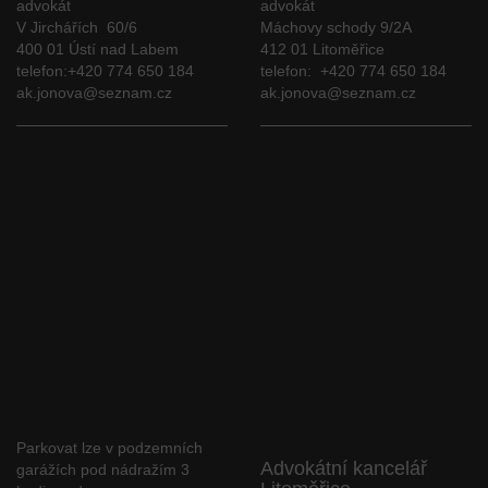
advokát
advokát
V Jirchářích 60/6
Máchovy schody 9/2A
400 01 Ústí nad Labem
412 01 Litoměřice
telefon:+420 774 650 184
telefon: +420 774 650 184
ak.jonova@seznam.cz
ak.jonova@seznam.cz
Parkovat lze v podzemních
Advokátní kancelář
garážích pod nádražím 3