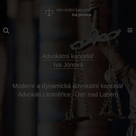
Advokátní kancelář
Iva Jónová
Moderní a dynamická advokátní kancelář
Advokáti Litoměřice,
Ústí nad Labem