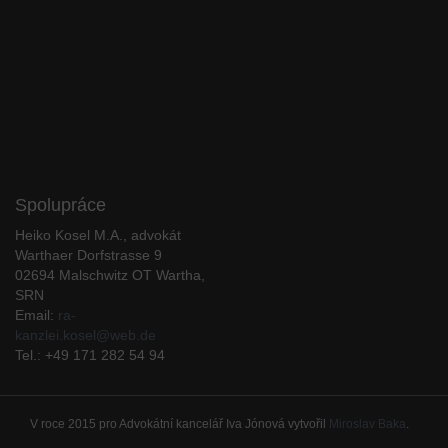
Spolupráce
Heiko Kosel M.A., advokát
Warthaer Dorfstrasse 9
02694 Malschwitz OT Wartha,
SRN
Email:
ra-
kanzlei.kosel@web.de
Tel.: +49 171 282 54 94
V roce 2015 pro Advokátní kancelář Iva Jónová vytvořil
Miroslav Baka
.