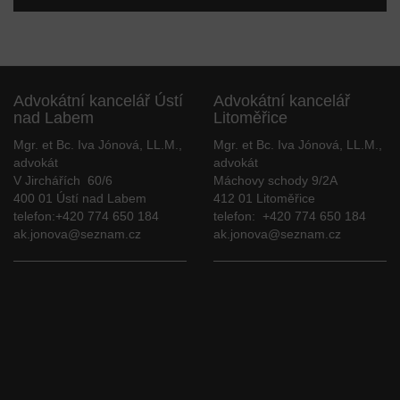
Advokátní kancelář Ústí
Advokátní kancelář
nad Labem
Litoměřice
Mgr. et Bc. Iva Jónová, LL.M.,
Mgr. et Bc. Iva Jónová, LL.M.,
advokát
advokát
V Jirchářích 60/6
Máchovy schody 9/2A
400 01 Ústí nad Labem
412 01 Litoměřice
telefon:+420 774 650 184
telefon: +420 774 650 184
ak.jonova@seznam.cz
ak.jonova@seznam.cz