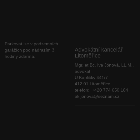
Parkovat lze v podzemních
Advokátní kancelář
garážích pod nádražím 3
Litoměřice
hodiny zdarma.
Mgr. et Bc. Iva Jónová, LL.M.,
advokát
U Kapličky 441/7
412 01 Litoměřice
telefon: +420 774 650 184
ak.jonova@seznam.cz