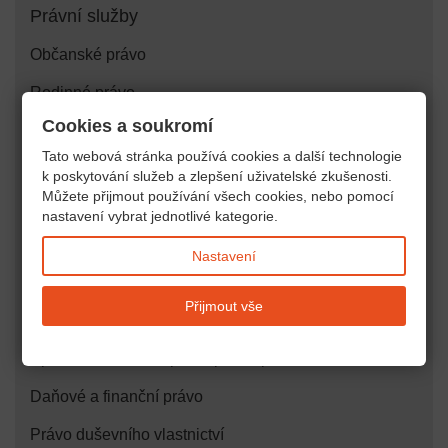
Právní služby
Občanské právo
Rodinné právo
Cookies a soukromí
Bytové právo a právo nemovitostí
Tato webová stránka používá cookies a další technologie
Obchodní právo
k poskytování služeb a zlepšení uživatelské zkušenosti.
Můžete přijmout používání všech cookies, nebo pomocí
Trestní právo
nastavení vybrat jednotlivé kategorie.
Ústavní právo
Nastavení
Insolvence, oddlužení, exekuce
Přijmout vše
Pracovní právo
Správní, stavební a přestupkové právo
Daňové a finanční právo
Právo duševního vlastnictví