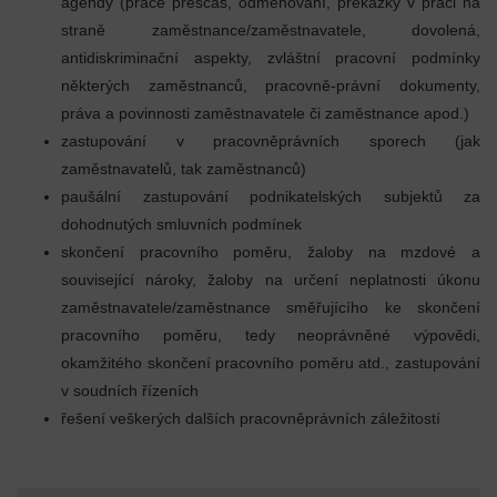
agendy (práce přesčas, odměňování, překážky v práci na
straně zaměstnance/zaměstnavatele, dovolená,
antidiskriminační aspekty, zvláštní pracovní podmínky
některých zaměstnanců, pracovně-právní dokumenty,
práva a povinnosti zaměstnavatele či zaměstnance apod.)
zastupování v pracovněprávních sporech (jak
zaměstnavatelů, tak zaměstnanců)
paušální zastupování podnikatelských subjektů za
dohodnutých smluvních podmínek
skončení pracovního poměru, žaloby na mzdové a
související nároky, žaloby na určení neplatnosti úkonu
zaměstnavatele/zaměstnance směřujícího ke skončení
pracovního poměru, tedy neoprávněné výpovědi,
okamžitého skončení pracovního poměru atd., zastupování
v soudních řízeních
řešení veškerých dalších pracovněprávních záležitostí