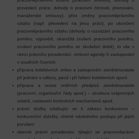
pracovněprávního vztahu (pracovní smlouvy, dohody o
provedení práce, dohody o pracovní činnosti, jmenování,
manažerské smlouvy), přes změny pracovněprávního
vztahu (např. převedení na jinou práci), po ukončení
pracovněprávního vztahu (dohody o rozvázání pracovního
poměru, výpovědi, okamžitá zrušení pracovního poměru,
zrušení pracovního poměru ve zkušební době), to vše v
rámci právního poradenství, smluvní agendy či zastupování
v soudních řízeních
příprava kolektivních smluv a zastupování zaměstnavatele
při jednání s odbory, jakož i při řešení kolektivních sporů
příprava a revize vnitřních předpisů zaměstnavatele
(pracovní, organizační řády apod.) – struktura vzájemných
vztahů, nastavení kontrolních mechanismů apod.
právní služby vztahující se k zákazu konkurence –
konkurenční doložky, včetně následného postupu při jejich
porušení
obecné právní poradenství týkající se pracovněprávní